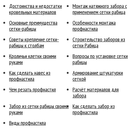
Достоинства и недостатки
Монтаж натяжного забора с
кровельных материалов
применением сетки рабица
Основные преимущества
Особенности монтажа
сетки-рабицы
профнастила
Советы крепление сетки-
Cтроительство заборов из
рабицы к столбам
сетки Рабица
Кроличьи клетки своими
Вопросы по установке сетки
руками
рабицы
Как сделать навес из
Армирование штукатурки
профнастила
сеткой
Чем резать профнастил
Расчёт материалов для
забора
Забор из сетки рабицы своими
Как сделать забор из
руками
профнастила
Виды профнастила