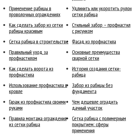
Применение рабицы в
Удлинить или укоротить рулон
проволочных ограждениях
сетки рабица
Как сделать забор из сетки
Стильный забор – профнастил
рабицы красивым
с рисунком
Сетка рабица в строительстве
Фасад из профнастила
Правильный уход за
Основные преимущества
профнастилом
сварной сетки
Как сделать ворота из
История создания сетки-
профнастила
рабица
Использование профнастила в
Забор из рабицы без
кровле
фундамента
Гараж из профнастила своими
Чем дешевле оградить
руками
дачный участок
Правила монтажа ограждения
Сетка рабица с полимерным
из сетки рабица
покрытием: сферы
применения